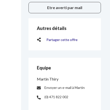
Etre averti par mail
Autres détails
Partager cette offre
Equipe
Martin Thiry
Envoyer un e-mail à Martin
E-
(0) 471 822 002
mail
Portable
: