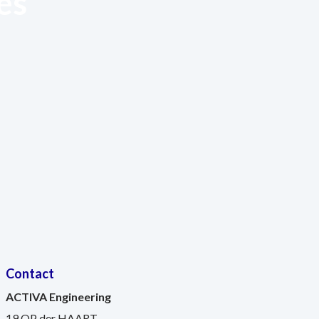
es
Contact
ACTIVA Engineering
19 OP der HAART,