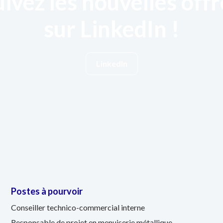
uivez les nouvelles offr
sur LinkedIn !
LinkedIn
Postes à pourvoir
Conseiller technico-commercial interne
Responsable de projet en menuiserie métallique