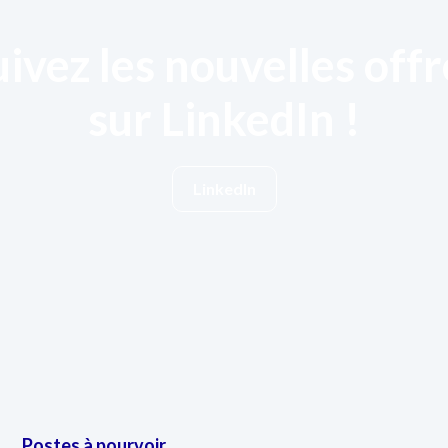
uivez les nouvelles offr
sur LinkedIn !
LinkedIn
Postes à pourvoir